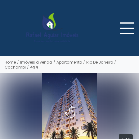
Home
/
Imóveis à venda
/
Apartamento
/
Rio De Janeiro
/
Cachambi
/
494