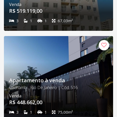
Venda
R$ 519.119,00
3
1
1
67,03m²
Apartamento à venda
Cachambi , Rio De Janeiro | Cód. 516
Venda
R$ 448.662,00
3
1
1
75,00m²