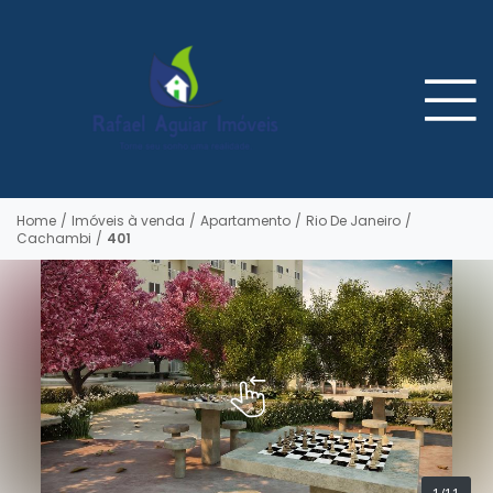
Home
/
Imóveis à venda
/
Apartamento
/
Rio De Janeiro
/
Cachambi
/
401