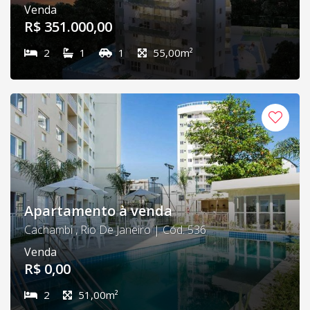
Venda
R$ 351.000,00
2
1
1
55,00m²
Apartamento à venda
Cachambi , Rio De Janeiro | Cód. 536
Venda
R$ 0,00
2
51,00m²