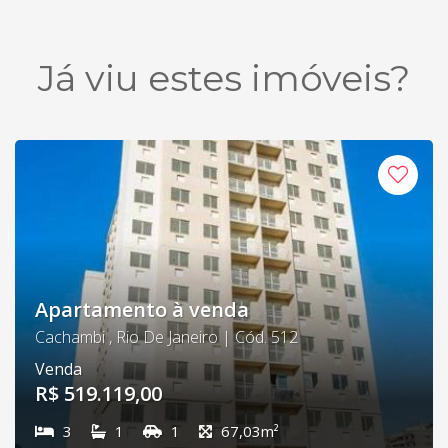
Já viu estes imóveis?
Apartamento à venda
Cachambi , Rio De Janeiro | Cód. 512
Venda
R$ 519.119,00
3
1
1
67,03m²