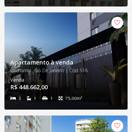
Apartamento à venda
Cachambi , Rio De Janeiro | Cód. 516
Venda
R$ 448.662,00
3
1
1
75,00m²