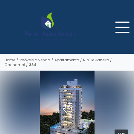
Home
/
Imóveis à venda
/
Apartamento
/
Rio De Janeiro
/
Cachambi
/
334