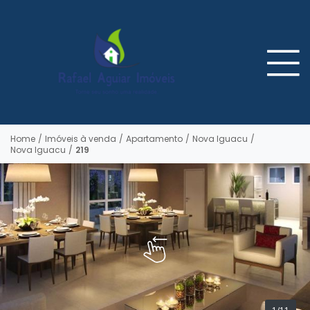
Home
/
Imóveis à venda
/
Apartamento
/
Nova Iguacu
/
Nova Iguacu
/
219