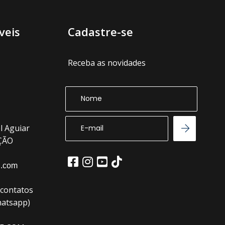
veis
Cadastre-se
Receba as novidades
l Aguiar
EÇÃO
l.com
(contatos
hatsapp)