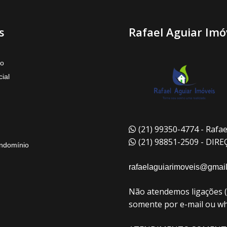
s
Rafael Aguiar Imó
to
ial
(21) 99350-4774 - Rafae
(21) 98851-2509 - DIR
ndomínio
rafaelaguiarimoveis@gmai
Não atendemos ligações 
somente por e-mail ou w