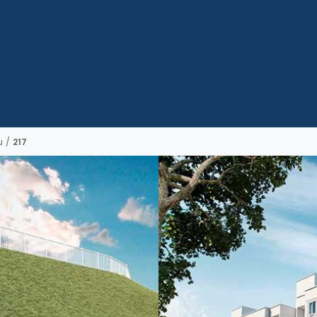
u
/
217