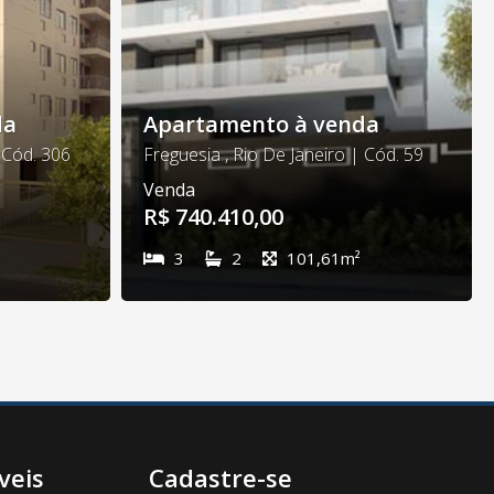
da
Apartamento à venda
| Cód. 306
Freguesia , Rio De Janeiro | Cód. 59
Venda
R$ 740.410,00
3
2
101,61m²
veis
Cadastre-se