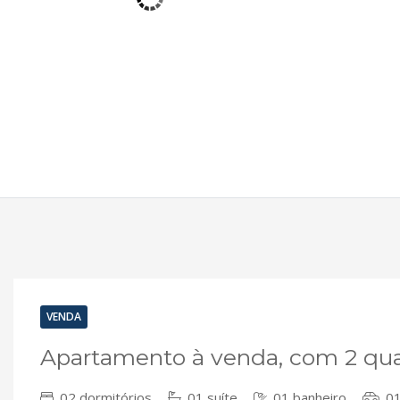
VENDA
Apartamento à venda, com 2 qua
02 dormitórios
01 suíte
01 banheiro
01