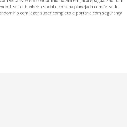
om vista livre em condomínio no Anil em Jacarepaguá. São 55m²
endo 1 suíte, banheiro social e cozinha planejada com área de
Condomínio com lazer super completo e portaria com segurança