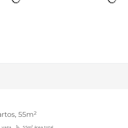
rtos, 55m²
 vaga
55m² área total