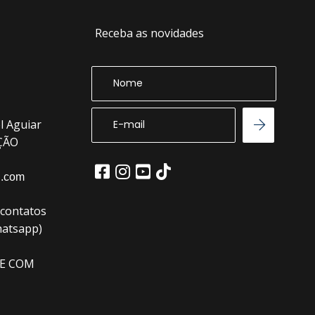
Receba as novidades
l Aguiar
EÇÃO
l.com
(contatos
hatsapp)
E COM