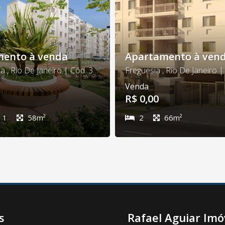
ento à venda
Apartamento à ven
Jacarepagua , Rio De Janeiro | Cód. 300
Freguesia , Rio De Janeiro 
Venda
R$ 0,00
1
58m²
2
66m²
s
Rafael Aguiar Imó