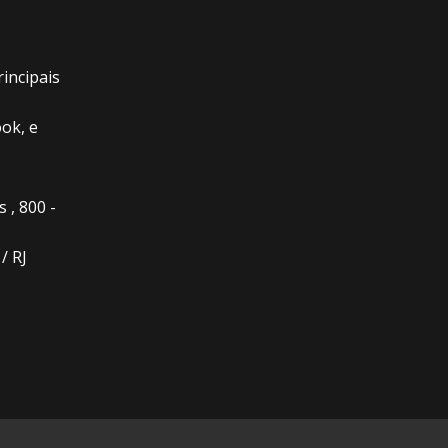
incipais
ok, e
 , 800 -
/ RJ