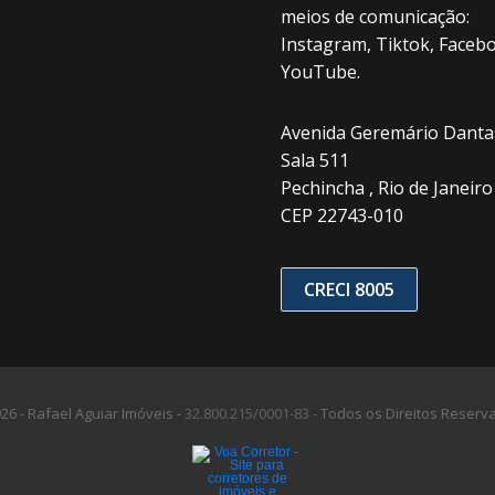
meios de comunicação:
Instagram, Tiktok, Facebo
YouTube.
Avenida Geremário Dantas
Sala 511
Pechincha , Rio de Janeiro 
CEP 22743-010
CRECI 8005
26 - Rafael Aguiar Imóveis -
32.800.215/0001-83 -
Todos os Direitos Reserv