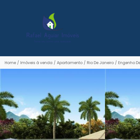
Home
/
Imóveis à venda
/
Apartamento
/
Rio De Janeiro
/
Engenho De