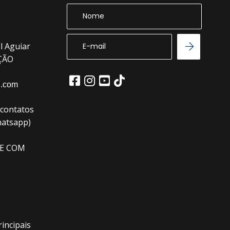
l Aguiar
EÇÃO
l.com
(contatos
hatsapp)
E COM
incipais