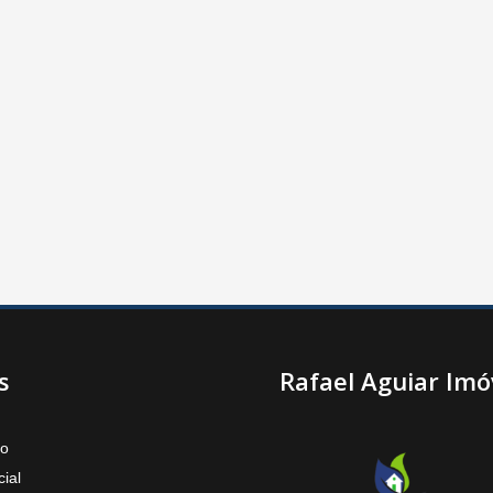
s
Rafael Aguiar Imó
to
ial