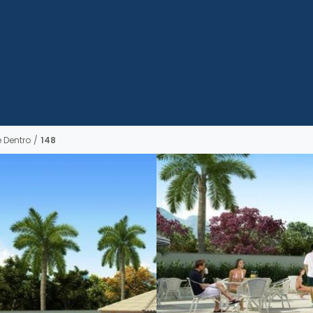
 Dentro
/
148