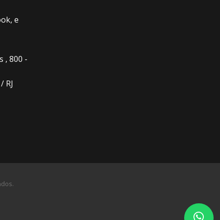
ok, e
 , 800 -
/ RJ
ados.