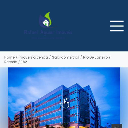
Home
/
Imóveis à venda
/
Sala comercial
/
Rio De Janeiro
/
Recreio
/
182