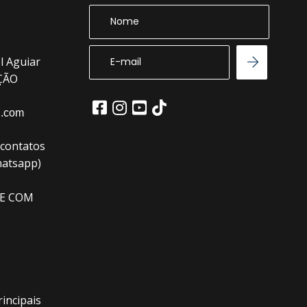
l Aguiar
EÇÃO
l.com
(contatos
hatsapp)
E COM
incipais