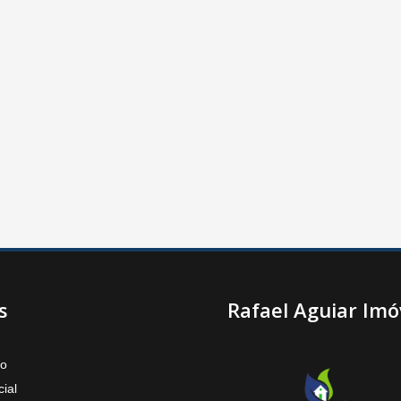
s
Rafael Aguiar Imó
to
ial