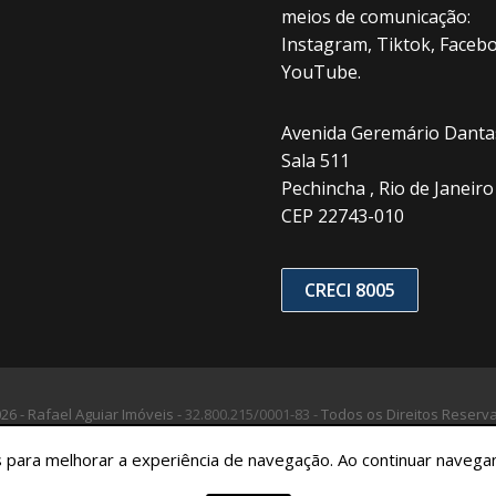
meios de comunicação:
Instagram, Tiktok, Facebo
YouTube.
Avenida Geremário Dantas
Sala 511
Pechincha , Rio de Janeiro 
CEP 22743-010
CRECI 8005
26 - Rafael Aguiar Imóveis -
32.800.215/0001-83 -
Todos os Direitos Reserv
tes para melhorar a experiência de navegação. Ao continuar nave