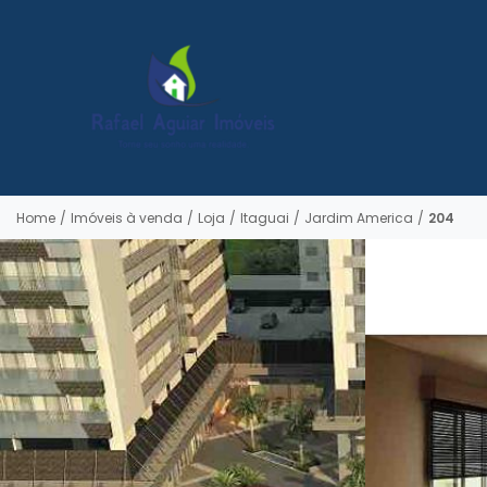
Home
/
Imóveis à venda
/
Loja
/
Itaguai
/
Jardim America
/
204