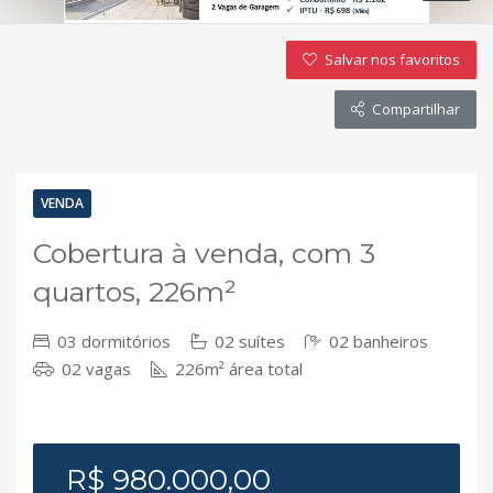
Salvar nos favoritos
Compartilhar
VENDA
Cobertura à venda, com 3
quartos, 226m²
03 dormitórios
02 suítes
02 banheiros
02 vagas
226m² área total
R$ 980.000,00