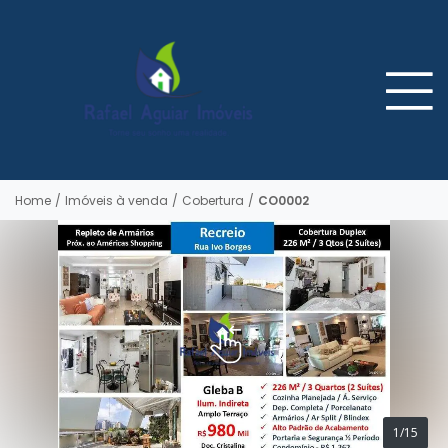
Home
/
Imóveis à venda
/
Cobertura
/
CO0002
1/15