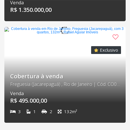
Venda
R$ 1.350.000,00
Exclusivo
Cobertura à venda
Freguesia (Jacarepaguá) , Rio de Janeiro | Cód. CO0006
Venda
R$ 495.000,00
3
1
2
132m²