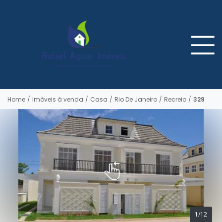
Home
/
Imóveis à venda
/
Casa
/
Rio De Janeiro
/
Recreio
/
329
1/12