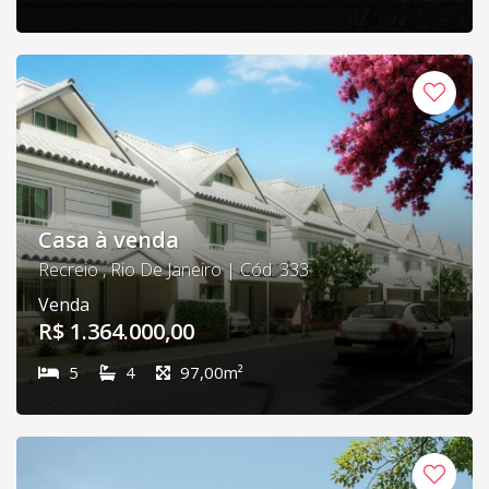
Casa à venda
Recreio , Rio De Janeiro | Cód. 333
Venda
R$ 1.364.000,00
5
4
97,00m²