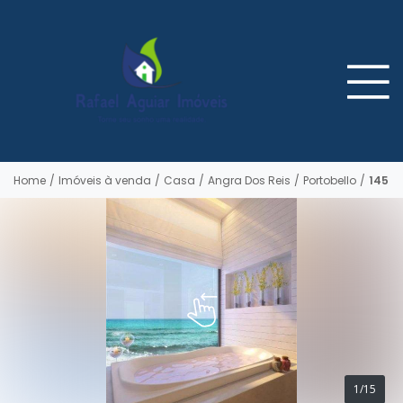
Home
/
Imóveis à venda
/
Casa
/
Angra Dos Reis
/
Portobello
/
145
1/15