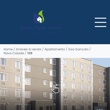
Home
/
Imóveis à venda
/
Apartamento
/
Sao Goncalo
/
Nova Cidade
/
109