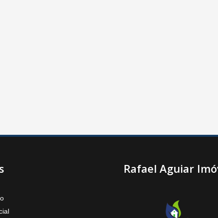
s
Rafael Aguiar Imó
to
ial