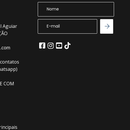
l Aguiar
EÇÃO
l.com
(contatos
hatsapp)
E COM
incipais