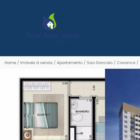
Home
/
Imóveis à venda
/
Apartamento
/
Sao Goncalo
/
Covanca
/