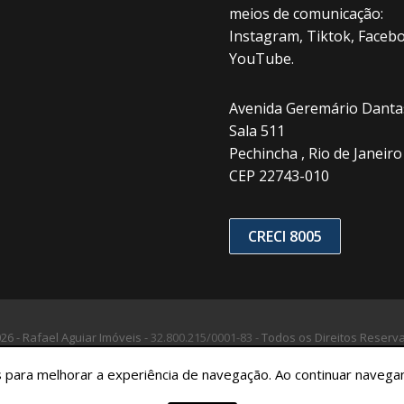
meios de comunicação:
Instagram, Tiktok, Facebo
YouTube.
Avenida Geremário Dantas
Sala 511
Pechincha , Rio de Janeiro 
CEP 22743-010
CRECI 8005
26 - Rafael Aguiar Imóveis -
32.800.215/0001-83 -
Todos os Direitos Reserv
tes para melhorar a experiência de navegação. Ao continuar nave