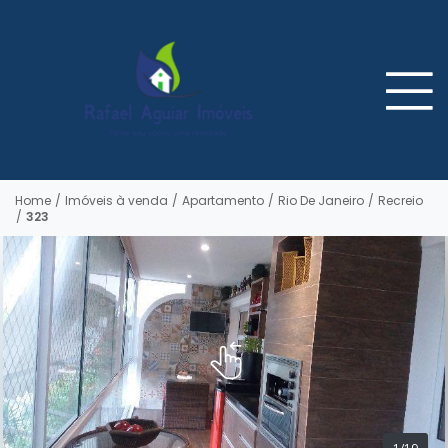
Home
/
Imóveis à venda
/
Apartamento
/
Rio De Janeiro
/
Recreio
/
323