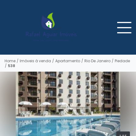
Home
/
Imóveis à venda
/
Apartamento
/
Rio De Janeiro
/
Piedade
/
538