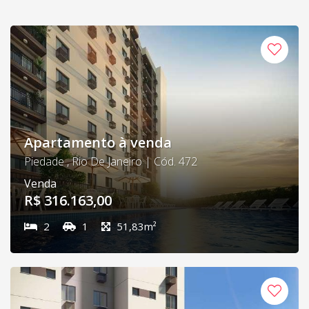
Apartamento à venda
Piedade , Rio De Janeiro | Cód. 472
Venda
R$ 316.163,00
2
1
51,83m²