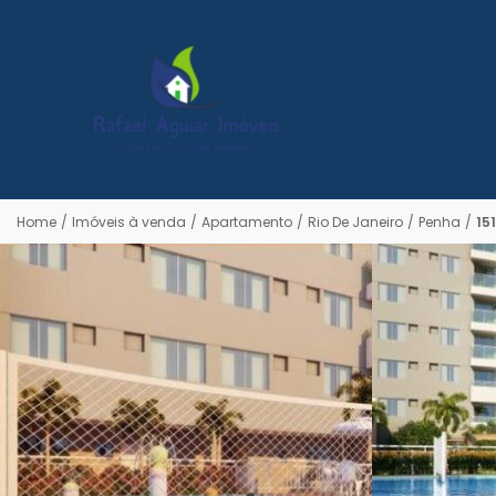
Home
/
Imóveis à venda
/
Apartamento
/
Rio De Janeiro
/
Penha
/
151