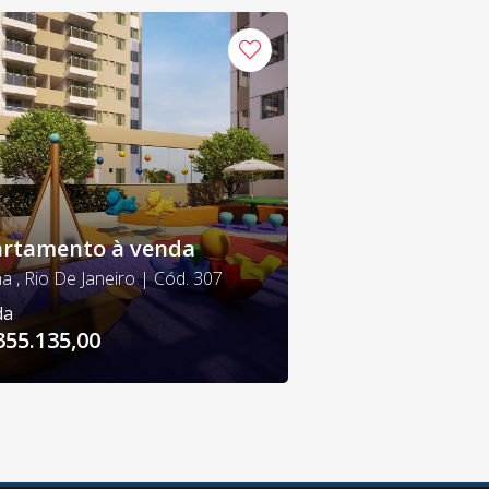
rtamento à venda
a , Rio De Janeiro | Cód. 307
da
355.135,00