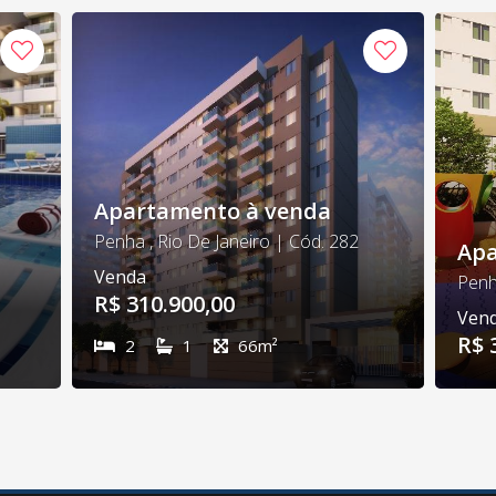
Apartamento à venda
Penha , Rio De Janeiro | Cód. 282
Apa
Venda
Penh
R$ 310.900,00
Ven
R$ 
2
1
66m²