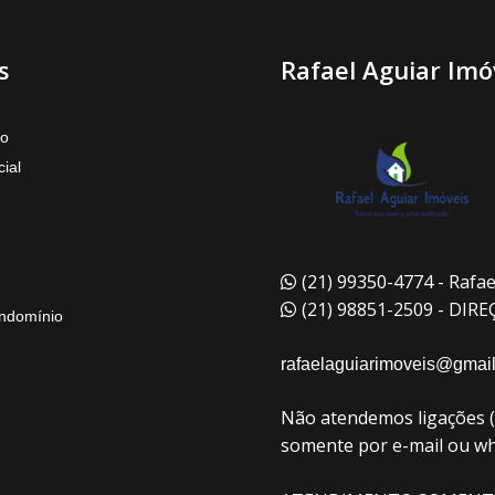
s
Rafael Aguiar Imó
to
ial
(21) 99350-4774 - Rafae
(21) 98851-2509 - DIR
ndomínio
rafaelaguiarimoveis@gmai
Não atendemos ligações 
somente por e-mail ou w