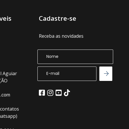
veis
Cadastre-se
Receba as novidades
l Aguiar
EÇÃO
l.com
(contatos
hatsapp)