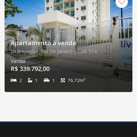
Apartamento à venda
Jacarepagua , Rio De Janeiro | Cód. 514
Venda
R$ 339.792,00
2
1
1
76,72m²