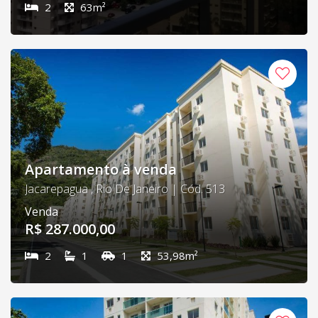
2
63m²
Apartamento à venda
Jacarepagua , Rio De Janeiro | Cód. 513
Venda
R$ 287.000,00
2
1
1
53,98m²