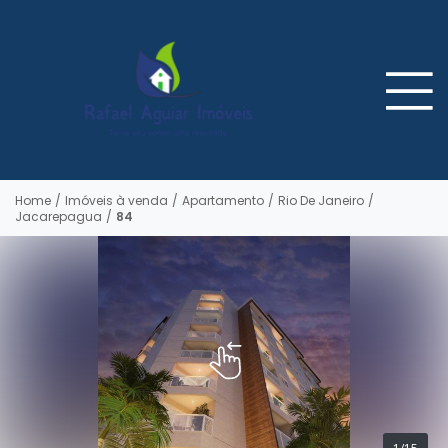
Home
/
Imóveis à venda
/
Apartamento
/
Rio De Janeiro
/
Jacarepagua
/
84