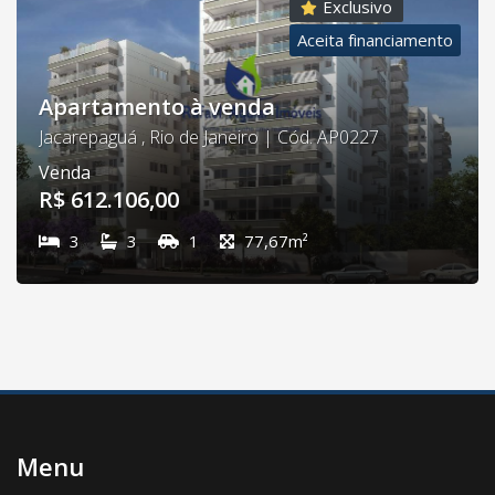
Exclusivo
Aceita financiamento
Apartamento à venda
Jacarepaguá , Rio de Janeiro | Cód. AP0227
Venda
R$ 612.106,00
3
3
1
77,67m²
Menu