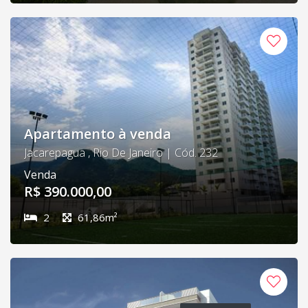
Apartamento à venda
Jacarepagua , Rio De Janeiro | Cód. 232
Venda
R$ 390.000,00
2
61,86m²