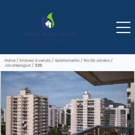
Home
/
Imóveis à venda
/
Apartamento
/
Rio De Janeiro
/
Jacarepagua
/
320