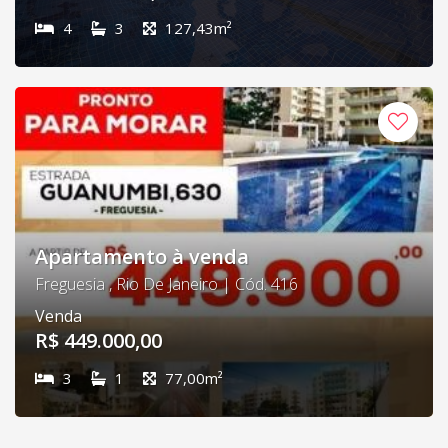
4
3
127,43m²
Apartamento à venda
Freguesia , Rio De Janeiro | Cód. 416
Venda
R$ 449.000,00
3
1
77,00m²