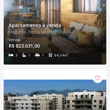
Apartamento à venda
Freguesia , Rio De Janeiro | Cód. 14
Venda
R$ 823.631,00
3
1
1
84,34m²