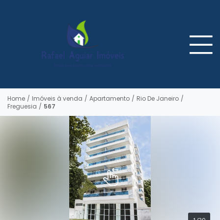
Home
/
Imóveis à venda
/
Apartamento
/
Rio De Janeiro
/
Freguesia
/
567