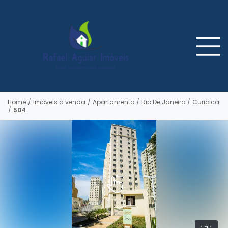
Home
/
Imóveis à venda
/
Apartamento
/
Rio De Janeiro
/
Curicica
/
504