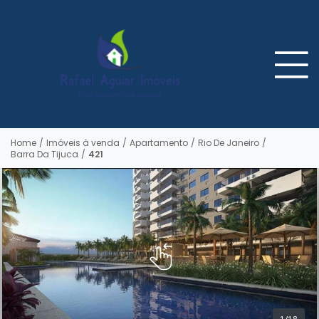
Home
/
Imóveis à venda
/
Apartamento
/
Rio De Janeiro
/
Barra Da Tijuca
/
421