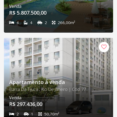
Venda
R$ 5.807.500,00
4
4
2
266,00m²
Apartamento à venda
Barra Da Tijuca , Rio De Janeiro | Cód. 77
Venda
R$ 297.436,00
2
1
50,70m²