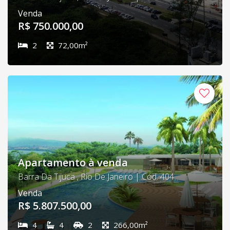
Venda
R$ 750.000,00
2
72,00m²
Apartamento à venda
Barra Da Tijuca , Rio De Janeiro | Cód. 404
Venda
R$ 5.807.500,00
4
4
2
266,00m²