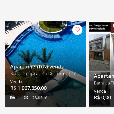
Apartamento à venda
Barra Da Tijuca , Rio De Janeiro | Cód. 235
Apartam
Venda
R$ 1.967.350,00
Venda
R$ 0,00
4
178,85m²