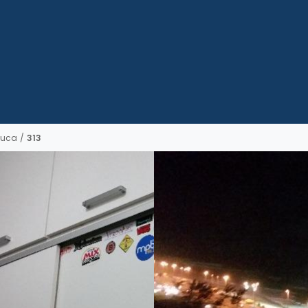
juca
/
313