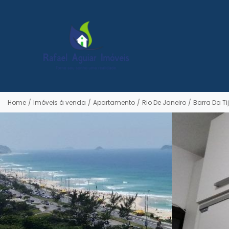
Home
/
Imóveis à venda
/
Apartamento
/
Rio De Janeiro
/
Barra Da Ti