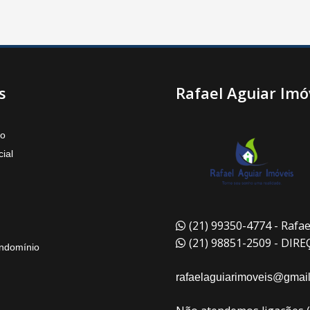
s
Rafael Aguiar Imó
to
ial
(21) 99350-4774 - Rafae
(21) 98851-2509 - DIR
ndomínio
rafaelaguiarimoveis@gmai