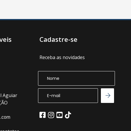
veis
Cadastre-se
Receba as novidades
l Aguiar
EÇÃO
l.com