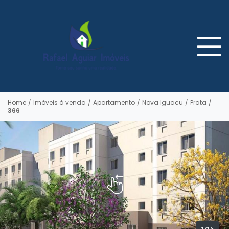
Home
/
Imóveis à venda
/
Apartamento
/
Nova Iguacu
/
Prata
/
366