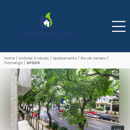
Home
/
Imóveis à venda
/
Apartamento
/
Rio de Janeiro
/
Flamengo
/
AP0219