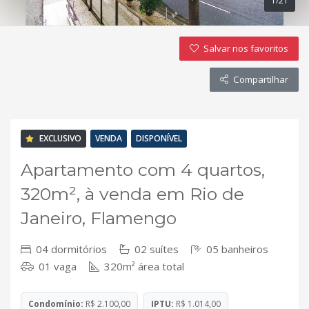
1/21
Salvar nos favoritos
Compartilhar
EXCLUSIVO
VENDA
DISPONÍVEL
Apartamento com 4 quartos,
320m², à venda em Rio de
Janeiro, Flamengo
04 dormitórios
02 suítes
05 banheiros
01 vaga
320m² área total
Condomínio:
R$ 2.100,00
IPTU:
R$ 1.014,00