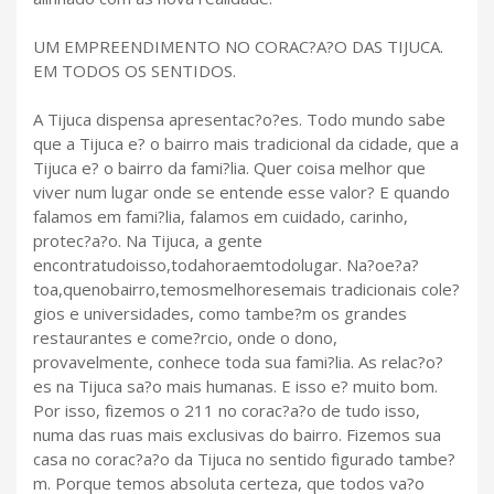
UM EMPREENDIMENTO NO CORAC?A?O DAS TIJUCA.
EM TODOS OS SENTIDOS.
A Tijuca dispensa apresentac?o?es. Todo mundo sabe
que a Tijuca e? o bairro mais tradicional da cidade, que a
Tijuca e? o bairro da fami?lia. Quer coisa melhor que
viver num lugar onde se entende esse valor? E quando
falamos em fami?lia, falamos em cuidado, carinho,
protec?a?o. Na Tijuca, a gente
encontratudoisso,todahoraemtodolugar. Na?oe?a?
toa,quenobairro,temosmelhoresemais tradicionais cole?
gios e universidades, como tambe?m os grandes
restaurantes e come?rcio, onde o dono,
provavelmente, conhece toda sua fami?lia. As relac?o?
es na Tijuca sa?o mais humanas. E isso e? muito bom.
Por isso, fizemos o 211 no corac?a?o de tudo isso,
numa das ruas mais exclusivas do bairro. Fizemos sua
casa no corac?a?o da Tijuca no sentido figurado tambe?
m. Porque temos absoluta certeza, que todos va?o