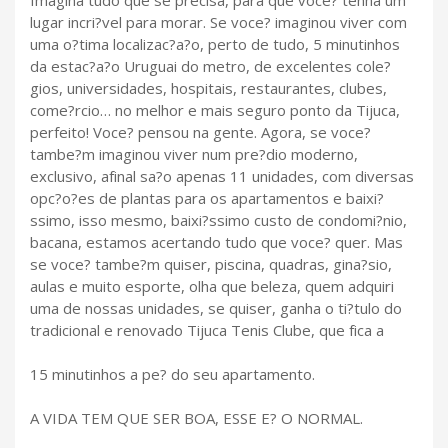
Imagina tudo que se precisa, para que voce? tenha um
lugar incri?vel para morar. Se voce? imaginou viver com
uma o?tima localizac?a?o, perto de tudo, 5 minutinhos
da estac?a?o Uruguai do metro, de excelentes cole?
gios, universidades, hospitais, restaurantes, clubes,
come?rcio… no melhor e mais seguro ponto da Tijuca,
perfeito! Voce? pensou na gente. Agora, se voce?
tambe?m imaginou viver num pre?dio moderno,
exclusivo, afinal sa?o apenas 11 unidades, com diversas
opc?o?es de plantas para os apartamentos e baixi?
ssimo, isso mesmo, baixi?ssimo custo de condomi?nio,
bacana, estamos acertando tudo que voce? quer. Mas
se voce? tambe?m quiser, piscina, quadras, gina?sio,
aulas e muito esporte, olha que beleza, quem adquiri
uma de nossas unidades, se quiser, ganha o ti?tulo do
tradicional e renovado Tijuca Tenis Clube, que fica a
15 minutinhos a pe? do seu apartamento.
A VIDA TEM QUE SER BOA, ESSE E? O NORMAL.