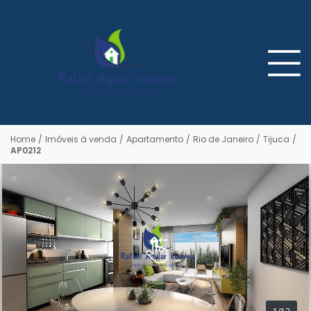
Home
/
Imóveis à venda
/
Apartamento
/
Rio de Janeiro
/
Tijuca
/
AP0212