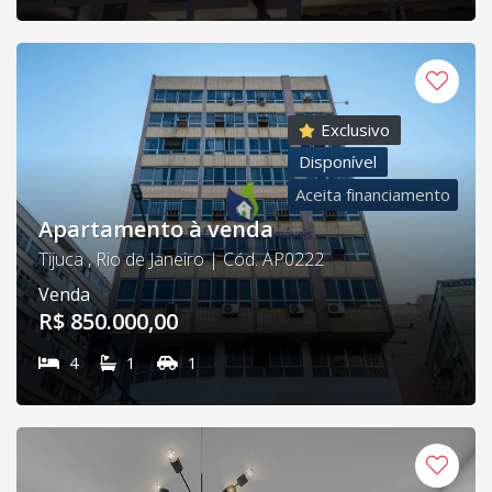
Exclusivo
Disponível
Aceita financiamento
Apartamento à venda
Tijuca , Rio de Janeiro | Cód. AP0222
Venda
R$ 850.000,00
4
1
1