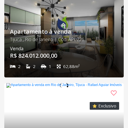
Apartamento à venda
Tijuca , Rio de Janeiro | Cód. AP0226
Venda
R$ 824.012.000,00
2
2
1
62,88m²
Exclusivo