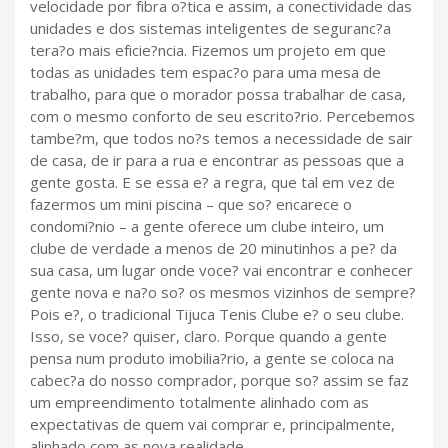
velocidade por fibra o?tica e assim, a conectividade das
unidades e dos sistemas inteligentes de seguranc?a
tera?o mais eficie?ncia. Fizemos um projeto em que
todas as unidades tem espac?o para uma mesa de
trabalho, para que o morador possa trabalhar de casa,
com o mesmo conforto de seu escrito?rio. Percebemos
tambe?m, que todos no?s temos a necessidade de sair
de casa, de ir para a rua e encontrar as pessoas que a
gente gosta. E se essa e? a regra, que tal em vez de
fazermos um mini piscina – que so? encarece o
condomi?nio – a gente oferece um clube inteiro, um
clube de verdade a menos de 20 minutinhos a pe? da
sua casa, um lugar onde voce? vai encontrar e conhecer
gente nova e na?o so? os mesmos vizinhos de sempre?
Pois e?, o tradicional Tijuca Tenis Clube e? o seu clube.
Isso, se voce? quiser, claro. Porque quando a gente
pensa num produto imobilia?rio, a gente se coloca na
cabec?a do nosso comprador, porque so? assim se faz
um empreendimento totalmente alinhado com as
expectativas de quem vai comprar e, principalmente,
alinhado com as nova realidade.