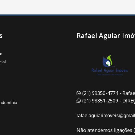
s
Rafael Aguiar Imó
to
ial
(21) 99350-4774 - Rafae
(21) 98851-2509 - DIR
ndomínio
rafaelaguiarimoveis@gmai
Não atendemos ligações 