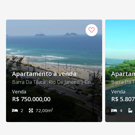
Apartamento à venda
Apartam
Barra Da Tijuca , Rio De Janeiro | Cód. 313
Venda
Venda
R$ 750.000,00
R$ 5.807
2
72,00m²
4