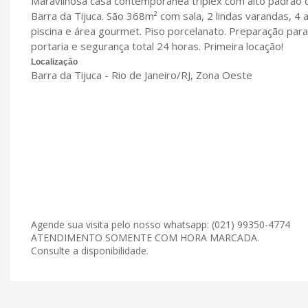
Maravilhosa casa contemporânea triplex com alto padrão 
Barra da Tijuca. São 368m² com sala, 2 lindas varandas, 4 
piscina e área gourmet. Piso porcelanato. Preparação par
portaria e segurança total 24 horas. Primeira locação!
Localização
Barra da Tijuca - Rio de Janeiro/RJ, Zona Oeste
Agende sua visita pelo nosso whatsapp: (021) 99350-4774
ATENDIMENTO SOMENTE COM HORA MARCADA.
Consulte a disponibilidade.