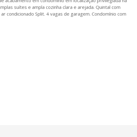
de acabamento em condomínio em localização privilegiada na
amplas suítes e ampla cozinha clara e arejada. Quintal com
a ar condicionado Split. 4 vagas de garagem. Condomínio com