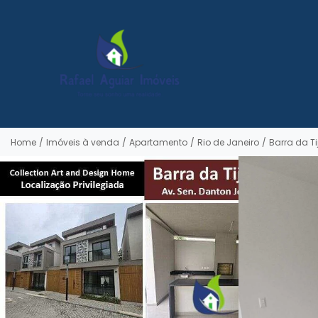
Home
/
Imóveis à venda
/
Apartamento
/
Rio de Janeiro
/
Barra da T