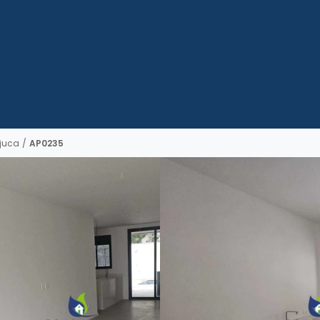
ijuca
/
AP0235