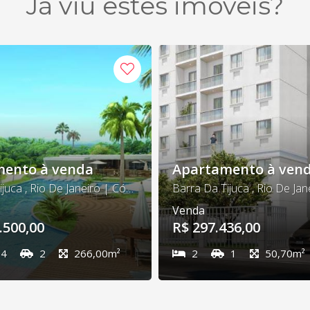
Já viu estes imóveis?
ento à venda
Apartamento à ven
Barra Da Tijuca , Rio De Janeiro | Cód. 404
Venda
.500,00
R$ 297.436,00
4
2
266,00m²
2
1
50,70m²